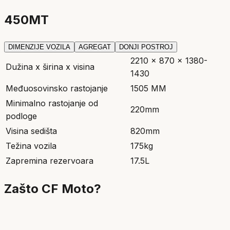
450MT
DIMENZIJE VOZILA
AGREGAT
DONJI POSTROJ
2210 x 870 x 1380-
Dužina x širina x visina
1430
Međuosovinsko rastojanje
1505 MM
Minimalno rastojanje od
220mm
podloge
Visina sedišta
820mm
Težina vozila
175kg
Zapremina rezervoara
17.5L
Zašto CF Moto?