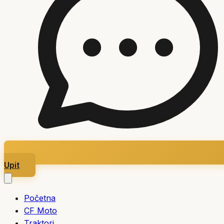
Upit
Početna
CF Moto
Traktori