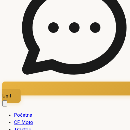
Upit
Početna
CF Moto
Traktori