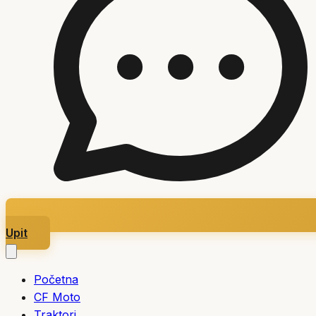
Upit
Početna
CF Moto
Traktori