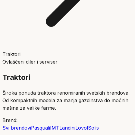
Traktori
Ovlašćeni diler i serviser
Traktori
Široka ponuda traktora renomiranih svetskih brendova.
Od kompaktnih modela za manja gazdinstva do moćnih
mašina za velike farme.
Brend:
Svi brendovi
Pasquali
IMT
Landini
Lovol
Solis