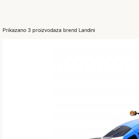
Prikazano
3
proizvoda
za brend
Landini