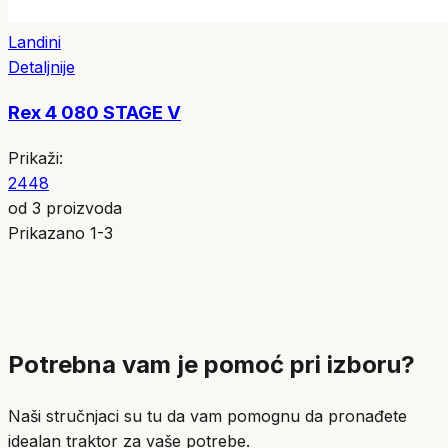
Landini
Detaljnije
Rex 4 080 STAGE V
Prikaži:
24
48
od
3
proizvoda
Prikazano
1
-
3
Potrebna vam je pomoć pri izboru?
Naši stručnjaci su tu da vam pomognu da pronađete
idealan traktor za vaše potrebe.