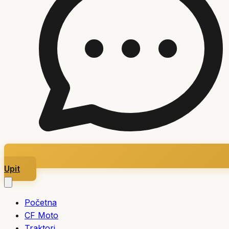
Upit
Početna
CF Moto
Traktori