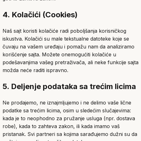
4. Kolačići (Cookies)
Naš sajt koristi kolačiće radi poboljšanja korisničkog
iskustva. Kolačići su male tekstualne datoteke koje se
čuvaju na vašem uređaju i pomažu nam da analiziramo
korišćenje sajta. Možete onemogućiti kolačiće u
podešavanjima vašeg pretraživača, ali neke funkcije sajta
možda neće raditi ispravno.
5. Deljenje podataka sa trećim licima
Ne prodajemo, ne iznajmljujemo i ne delimo vaše lične
podatke sa trećim licima, osim u sledećim slučajevima:
kada je to neophodno za pružanje usluga (npr. dostava
robe), kada to zahteva zakon, ili kada imamo vaš
pristanak. Svi partneri sa kojima sarađujemo dužni su da