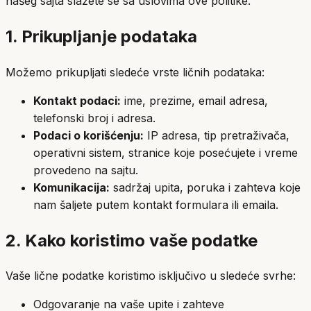
našeg sajta slažete se sa uslovima ove politike.
1. Prikupljanje podataka
Možemo prikupljati sledeće vrste ličnih podataka:
Kontakt podaci:
ime, prezime, email adresa,
telefonski broj i adresa.
Podaci o korišćenju:
IP adresa, tip pretraživača,
operativni sistem, stranice koje posećujete i vreme
provedeno na sajtu.
Komunikacija:
sadržaj upita, poruka i zahteva koje
nam šaljete putem kontakt formulara ili emaila.
2. Kako koristimo vaše podatke
Vaše lične podatke koristimo isključivo u sledeće svrhe:
Odgovaranje na vaše upite i zahteve