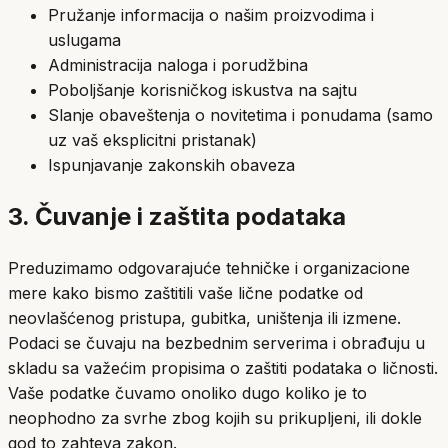
Pružanje informacija o našim proizvodima i
uslugama
Administracija naloga i porudžbina
Poboljšanje korisničkog iskustva na sajtu
Slanje obaveštenja o novitetima i ponudama (samo
uz vaš eksplicitni pristanak)
Ispunjavanje zakonskih obaveza
3. Čuvanje i zaštita podataka
Preduzimamo odgovarajuće tehničke i organizacione
mere kako bismo zaštitili vaše lične podatke od
neovlašćenog pristupa, gubitka, uništenja ili izmene.
Podaci se čuvaju na bezbednim serverima i obrađuju u
skladu sa važećim propisima o zaštiti podataka o ličnosti.
Vaše podatke čuvamo onoliko dugo koliko je to
neophodno za svrhe zbog kojih su prikupljeni, ili dokle
god to zahteva zakon.