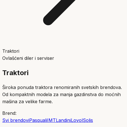
Traktori
Ovlašćeni diler i serviser
Traktori
Široka ponuda traktora renomiranih svetskih brendova.
Od kompaktnih modela za manja gazdinstva do moćnih
mašina za velike farme.
Brend:
Svi brendovi
Pasquali
IMT
Landini
Lovol
Solis