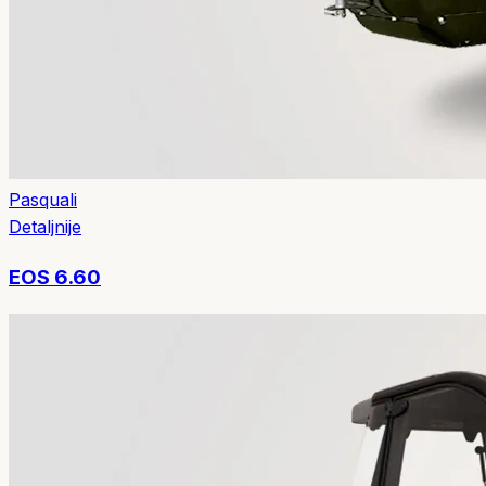
Pasquali
Detaljnije
EOS 6.60