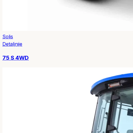
Solis
Detaljnije
75 S 4WD