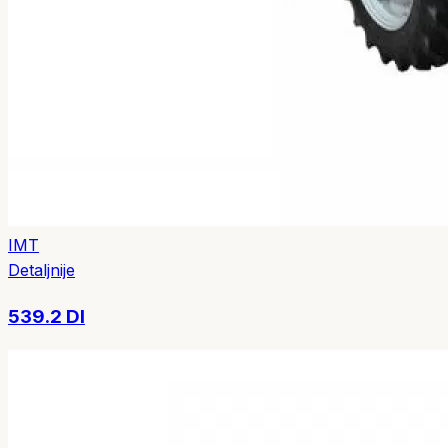
IMT
Detaljnije
539.2 DI