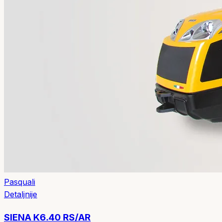
Pasquali
Detaljnije
SIENA K6.40 RS/AR