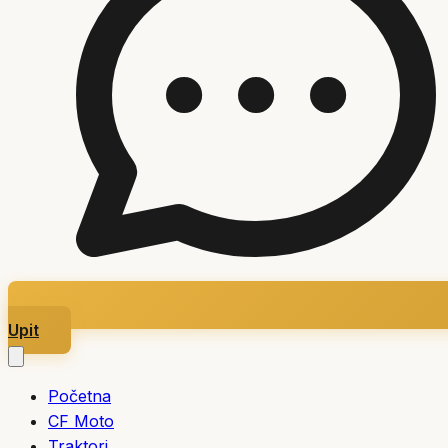
Upit
Početna
CF Moto
Traktori