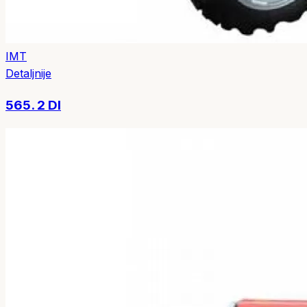
IMT
Detaljnije
565. 2 DI