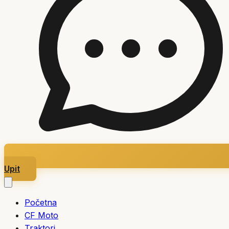
Upit
Početna
CF Moto
Traktori