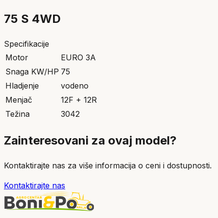
75 S 4WD
Specifikacije
Motor
EURO 3A
Snaga KW/HP
75
Hladjenje
vodeno
Menjač
12F + 12R
Težina
3042
Zainteresovani za ovaj model?
Kontaktirajte nas za više informacija o ceni i dostupnosti.
Kontaktirajte nas