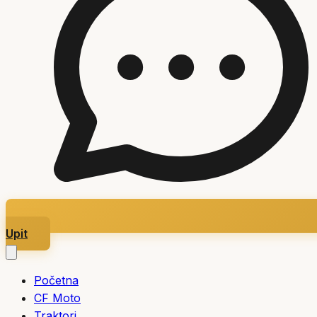
Upit
Početna
CF Moto
Traktori