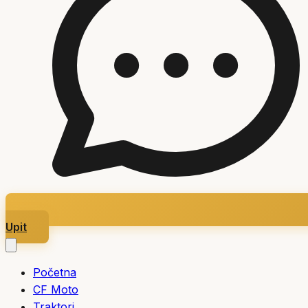
Upit
Početna
CF Moto
Traktori