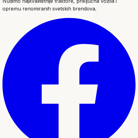
Nudimo najkvalitetnije traktore, priključna vozila i
opremu renomiranih svetskih brendova.