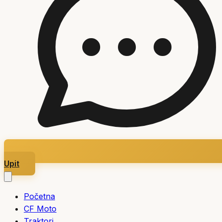
Upit
Početna
CF Moto
Traktori