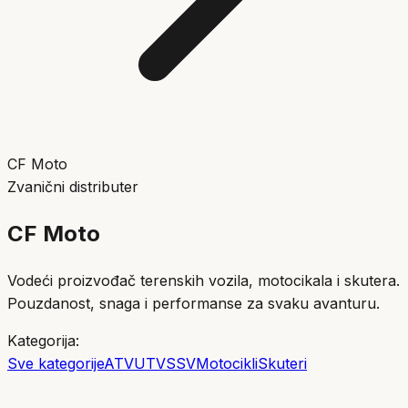
CF Moto
Zvanični distributer
CF Moto
Vodeći proizvođač terenskih vozila, motocikala i skutera.
Pouzdanost, snaga i performanse za svaku avanturu.
Kategorija:
Sve kategorije
ATV
UTV
SSV
Motocikli
Skuteri